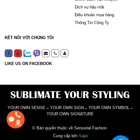
Dịch vụ hậu mãi
Điều khoản mua hàng
Thông Tin Công Ty
KẾT NỐI VỚI CHÚNG TÔI
LIKE US ON FACEBOOK
SUBLIMATE YOUR STYLING
-
-
-
YOUR OWN SENSE
YOUR OWN SIGN
YOUR OWN SYMBOL
YOUR OWN SIGNATURE
© Bản quyền thuộc về Sensorial Fashion
Cung cấp bởi
Sapo