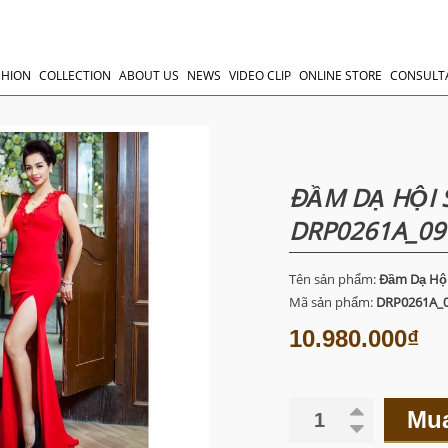
SHION
COLLECTION
ABOUT US
NEWS
VIDEO CLIP
ONLINE STORE
CONSULT
ĐẦM DẠ HỘI 
DRP0261A_09
Tên sản phẩm:
Đầm Dạ Hội
Mã sản phẩm:
DRP0261A_
10.980.000₫
Mu