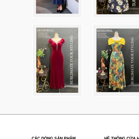
CÁC DÒNG SẢN PHẨM
HỆ THỐNG CỬA 