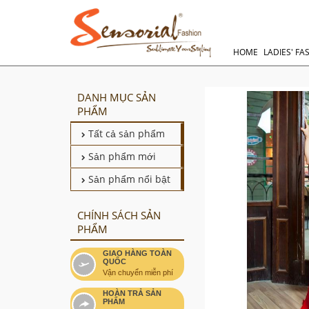
HOME
LADIES' FA
DANH MỤC SẢN
PHẨM
Tất cả sản phẩm
Sản phẩm mới
Sản phẩm nổi bật
CHÍNH SÁCH SẢN
PHẨM
GIAO HÀNG TOÀN
QUỐC
Vận chuyển miễn phí
HOÀN TRẢ SẢN
PHẨM