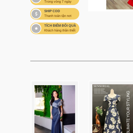
Trong vòng 7 ngày
SHIP COD
Thanh toán tận nơi
TÍCH ĐIỂM ĐỔI QUÀ
Khách hàng thân thiết