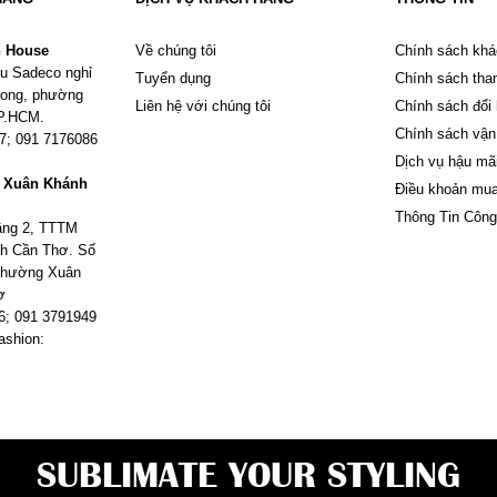
n House
Về chúng tôi
Chính sách khá
u Sadeco nghỉ
Tuyển dụng
Chính sách tha
Phong, phường
Liên hệ với chúng tôi
Chính sách đổi
TP.HCM.
Chính sách vận
67; 091 7176086
Dịch vụ hậu mã
m Xuân Khánh
Điều khoản mu
Thông Tin Công
tầng 2, TTTM
h Cần Thơ. Số
 phường Xuân
ơ
6; 091 3791949
ashion:
SUBLIMATE YOUR STYLING