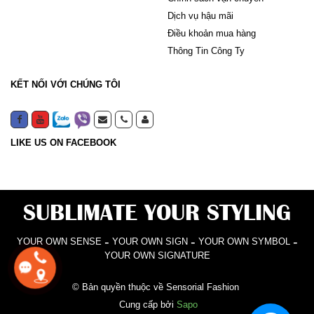
Dịch vụ hậu mãi
Điều khoản mua hàng
Thông Tin Công Ty
KẾT NỐI VỚI CHÚNG TÔI
LIKE US ON FACEBOOK
SUBLIMATE YOUR STYLING
-
-
-
YOUR OWN SENSE
YOUR OWN SIGN
YOUR OWN SYMBOL
YOUR OWN SIGNATURE
© Bản quyền thuộc về Sensorial Fashion
Cung cấp bởi
Sapo