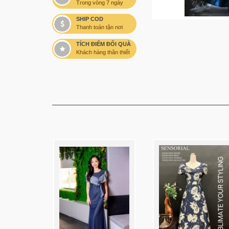
Trong vòng 7 ngày
SHIP COD
Thanh toán tận nơi
TÍCH ĐIỂM ĐỔI QUÀ
Khách hàng thân thiết