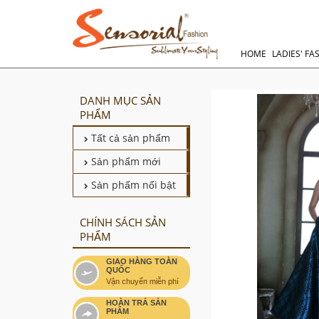
HOME
LADIES' FA
DANH MỤC SẢN
PHẨM
Tất cả sản phẩm
Sản phẩm mới
Sản phẩm nổi bật
CHÍNH SÁCH SẢN
PHẨM
GIAO HÀNG TOÀN
QUỐC
Vận chuyển miễn phí
HOÀN TRẢ SẢN
PHẨM