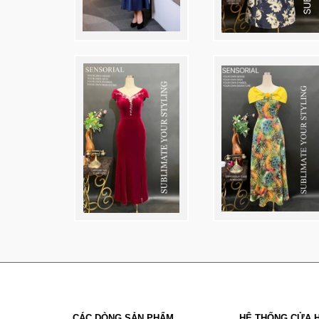
CÁC DÒNG SẢN PHẨM
HỆ THỐNG CỬA 