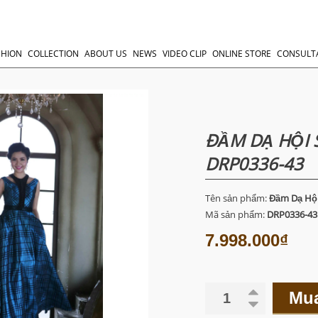
SHION
COLLECTION
ABOUT US
NEWS
VIDEO CLIP
ONLINE STORE
CONSULT
ĐẦM DẠ HỘI 
DRP0336-43
Tên sản phẩm:
Đầm Dạ Hội
Mã sản phẩm:
DRP0336-43
7.998.000₫
Mu