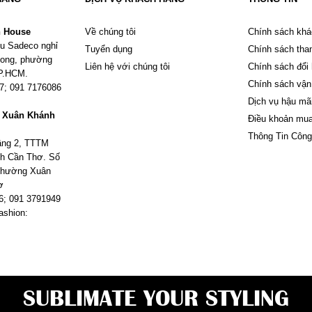
n House
Về chúng tôi
Chính sách khá
u Sadeco nghỉ
Tuyển dụng
Chính sách tha
Phong, phường
Liên hệ với chúng tôi
Chính sách đổi
TP.HCM.
Chính sách vận
67; 091 7176086
Dịch vụ hậu mã
m Xuân Khánh
Điều khoản mu
Thông Tin Công
tầng 2, TTTM
h Cần Thơ. Số
 phường Xuân
ơ
6; 091 3791949
ashion:
SUBLIMATE YOUR STYLING