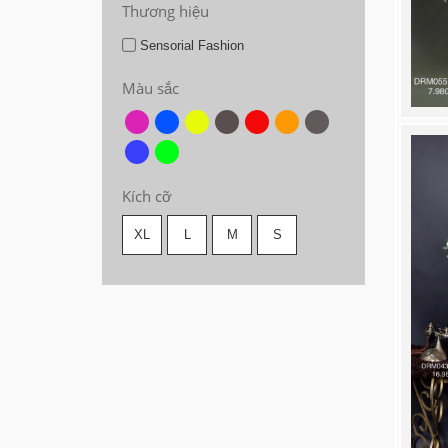
Thương hiệu
Sensorial Fashion
Màu sắc
Kích cỡ
XL
L
M
S