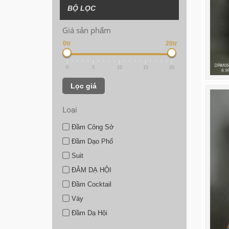
BỘ LỌC
Giá sản phẩm
0tr
20tr
0
5
10
15
20
Lọc giá
Loại
Đầm Công Sở
Đầm Dạo Phố
Suit
ĐÂM DẠ HỘI
Đầm Cocktail
Váy
Đầm Dạ Hội